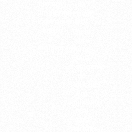
em um
da
ambiente
região:
experimental
o
2º
seguro
Ciclo
e
abre
monitorado.
portas
para
testagem
de
soluções
em
ambiente
real
para
startups