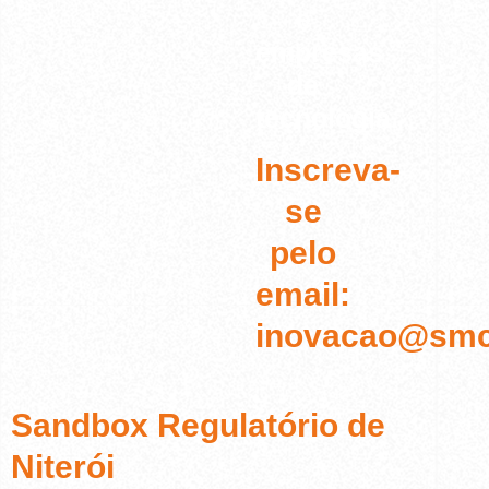
e
empresas
de
tecnologia.
Inscreva-
se
pelo
email:
inovacao@smcti
Sandbox Regulatório de
Niterói