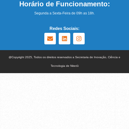
Horário de Funcionamento:
Segunda a Sexta-Feira de 09h as 18h.
Redes Sociais:
@Copyright 2025, Todos os direitos reservados a Secretaria de Inovação, Ciência e
Tecnologia de Niterói