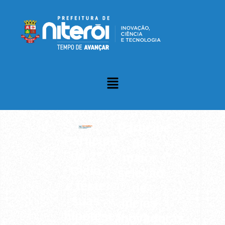
Participe
Participe
da
do
2º
maior
Ciclo
seleção
e teste
de
suas
ideias
hipóteses
inovadoras